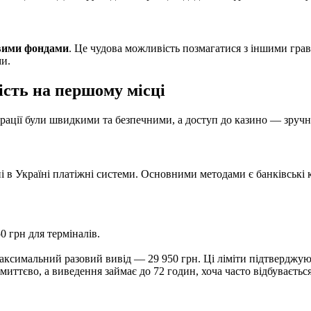
овими фондами
. Це чудова можливість позмагатися з іншими грав
ми.
ість на першому місці
ації були швидкими та безпечними, а доступ до казино — зручним
ні в Україні платіжні системи. Основними методами є банківські к
0 грн для терміналів.
максимальний разовий вивід — 29 950 грн. Ці ліміти підтверджу
миттєво, а виведення займає до 72 годин, хоча часто відбуваєть