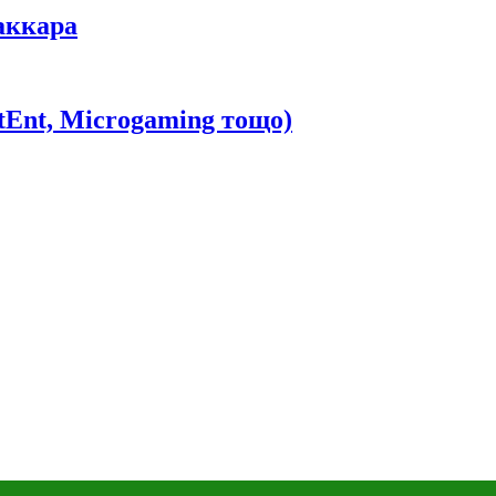
баккара
etEnt, Microgaming тощо)