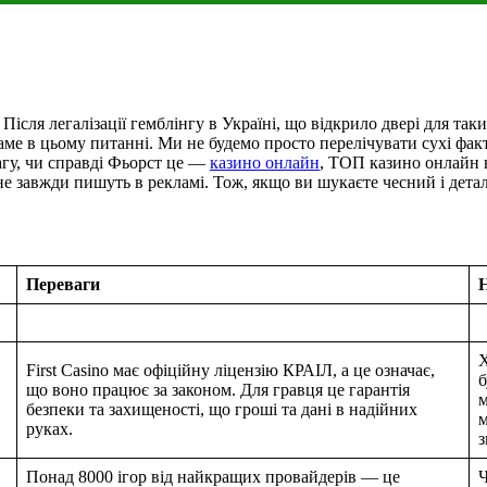
 Після легалізації гемблінгу в Україні, що відкрило двері для таки
аме в цьому питанні. Ми не будемо просто перелічувати сухі факт
агу, чи справді Фьорст це —
казино онлайн
, ТОП казино онлайн н
 не завжди пишуть в рекламі. Тож, якщо ви шукаєте чесний і детал
Переваги
Х
First Casino має офіційну ліцензію КРАІЛ, а це означає,
б
що воно працює за законом. Для гравця це гарантія
м
безпеки та захищеності, що гроші та дані в надійних
м
руках.
з
Понад 8000 ігор від найкращих провайдерів — це
Ч