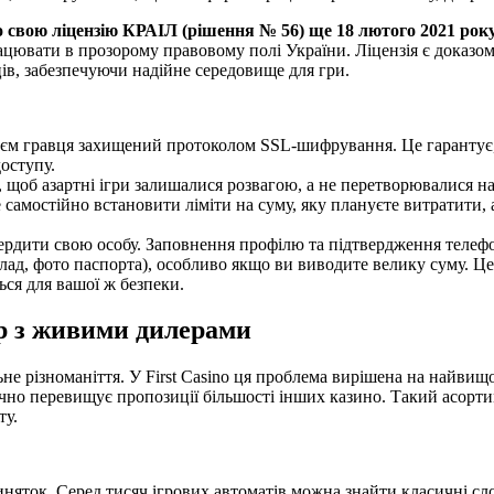
 свою ліцензію КРАІЛ (рішення № 56) ще 18 лютого 2021 рок
ацювати в прозорому правовому полі України. Ліцензія є доказом,
ів, забезпечуючи надійне середовище для гри.
оєм гравця захищений протоколом SSL-шифрування. Це гарантує, 
оступу.
о, щоб азартні ігри залишалися розвагою, а не перетворювалися на 
 самостійно встановити ліміти на суму, яку плануєте витратити,
дтвердити свою особу. Заповнення профілю та підтвердження теле
ад, фото паспорта), особливо якщо ви виводите велику суму. Це
ься для вашої ж безпеки.
гор з живими дилерами
е різноманіття. У First Casino ця проблема вирішена на найвищ
начно перевищує пропозиції більшості інших казино. Такий асорти
ту.
 виняток. Серед тисяч ігрових автоматів можна знайти класичні с