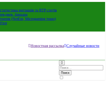
статистика виграшів та RTP слотів
блекджек, баккара
ртнерів (NetEnt, Microgaming тощо)
First
Новостная рассылка
Случайные новости
Найти: