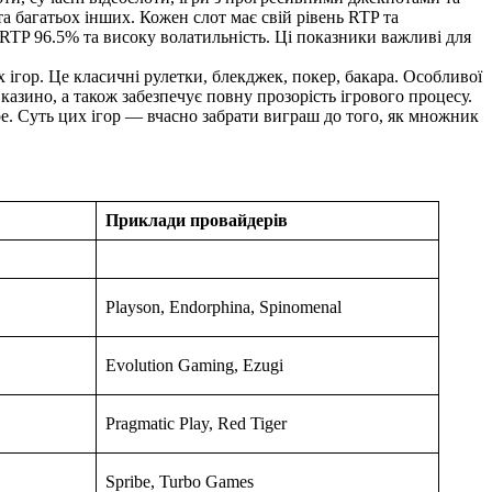
та багатьох інших. Кожен слот має свій рівень RTP та
— RTP 96.5% та високу волатильність. Ці показники важливі для
х ігор. Це класичні рулетки, блекджек, покер, бакара. Особливої
казино, а також забезпечує повну прозорість ігрового процесу.
ibe. Суть цих ігор — вчасно забрати виграш до того, як множник
Приклади провайдерів
Playson, Endorphina, Spinomenal
Evolution Gaming, Ezugi
Pragmatic Play, Red Tiger
Spribe, Turbo Games