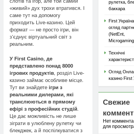
слотів та ігор, але той самий
рулетка, бл
«живий» дух трохи втратився. І
баккара
саме тут на допомогу
First Україн
приходить Live-казино. Цей
огляд партн
формат — не просто ігри, він
(NetEnt,
з’єднує віртуальний світ з
Microgaming
реальним.
Технічні
У First Casino, де
характеристи
представлено понад 8000
Огляд Онла
ігрових продуктів
, розділ Live-
казино First
казино займає особливе місце.
Тут ви знайдете
ігри з
реальними дилерами, які
Свежие
транслюються в прямому
ефірі з професійних студій
.
коммент
Це дає можливість не лише
Нет коммент
зіграти в улюблену рулетку чи
для просмотр
блекджек, а й поспілкуватися з