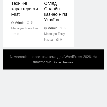
Технічні
Огляд
характеристики
Онлайн
First
казино First
Україна
Admin
6
Admin
6
Месяцев Тому Назад
Месяцев Тому
0
Назад
0
Newsmatic - новостная тема для WordPress 2026. На
платформе
.
BlazeThemes