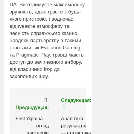
UA. Ви отримуєте максимальну
зручність, адже граєте з будь-
якого пристрою, і водночас
відчуваєте атмосферу та
чесність справжнього казино.
Завдяки партнерству з такими
гігантами, як Evolution Gaming
та Pragmatic Play, гравці мають
доступ до величезного вибору,
від класичних ігор до
захопливих шоу.
Навигация
Следующая:
Предыдущая:
по
First Україна —
Аналітика
записям
огляд
результатів
партнерів
— статистика