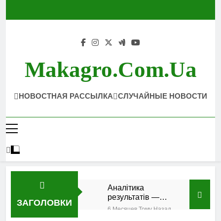
Перейти
к
содержимому
Makagro.com.ua
НОВОСТНАЯ РАССЫЛКА
СЛУЧАЙНЫЕ НОВОСТИ
Аналітика
результатів —
ЗАГОЛОВКИ
статистика
6 Месяцев Тому Назад
виграшів та RTP
First казино —