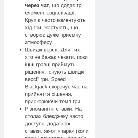
через чат
, що додає грі
елемент соціалізації.
Круп’є часто коментують
хід гри, жартують, що
створює дуже приємну
атмосферу.
Швидкі версії. Для тих,
хто не бажає чекати, поки
інші гравці приймуть
рішення, існують швидкі
версії гри. Speed
Blackjack скорочує час на
прийняття рішення,
прискорюючи темп гри.
Різноманітні ставки. На
столах блекджеку часто
доступні додаткові
ставки, як-от «пара» (коли