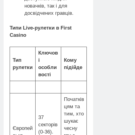
новачків, так і для
досвідчених гравців.
Типи Live-рулетки в First
Casino
Ключов
Тип
і
Кому
рулетки
особли
підійде
вості
Початків
цям та
тим, хто
37
шукає
секторів
Європей
чесну
(0-36).