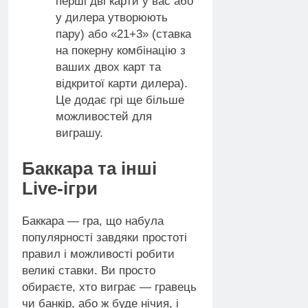
перші дві карти у вас або
у дилера утворюють
пару) або «21+3» (ставка
на покерну комбінацію з
ваших двох карт та
відкритої карти дилера).
Це додає грі ще більше
можливостей для
виграшу.
Баккара та інші
Live-ігри
Баккара — гра, що набула
популярності завдяки простоті
правил і можливості робити
великі ставки. Ви просто
обираєте, хто виграє — гравець
чи банкір, або ж буде нічия, і