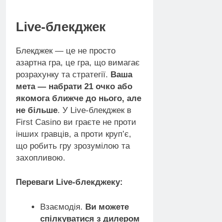
Live-блекджек
Блекджек — це не просто
азартна гра, це гра, що вимагає
розрахунку та стратегії.
Ваша
мета — набрати 21 очко або
якомога ближче до нього, але
не більше
. У Live-блекджек в
First Casino ви граєте не проти
інших гравців, а проти круп’є,
що робить гру зрозумілою та
захопливою.
Переваги Live-блекджеку:
Взаємодія.
Ви можете
спілкуватися з дилером