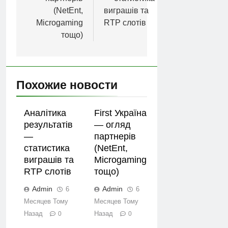
(NetEnt,
виграшів та
Microgaming
RTP слотів
тощо)
Похожие новости
Аналітика
First Україна
результатів
— огляд
—
партнерів
статистика
(NetEnt,
виграшів та
Microgaming
RTP слотів
тощо)
Admin
Admin
6
6
Месяцев Тому
Месяцев Тому
Назад
Назад
0
0