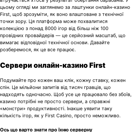
втручається хтось у результат обертання барабанів. У
цьому огляді ми заглянемо за лаштунки онлайн-казино
First, щоб зрозуміти, як воно влаштоване з технічної
точки зору. Ця платформа може похвалитися
колекцією з понад 8000 ігор від більш ніж 100
провідних провайдерів — це серйозний масштаб, що
вимагає відповідної технічної основи. Давайте
розберемося, як це все працює.
Сервери онлайн-казино First
Подумайте про кожен ваш клік, кожну ставку, кожен
спін. Це мільйони запитів від тисяч гравців, що
надходять одночасно. Щоб усе це працювало без збоїв,
казино потрібні не просто сервери, а справжні
«монстри» продуктивності. Інакше уявити таку
кількість ігор, як у First Casino, просто неможливо.
Ось що варто знати про їхню серверну