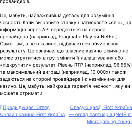
провайдерів.
Це, мабуть, найважливіша деталь для розуміння
чесності. Коли ви робите ставку і натискаєте «спін», ця
інформація через API передається на сервер
провайдера (наприклад, Pragmatic Play чи NetEnt).
Саме там, а не в казино, відбувається обчислення
результату. Це означає, що власник казино фізично не
може втрутитися в гру, змінити її налаштування або
«підкрутити» результат. Рівень RTP (наприклад, 96.55%)
та максимальний виграш (наприклад, 10 000х) також
задаються на стороні провайдера і є незмінними для
казино. Це, мабуть, найкраща гарантія чесності, яку ви
можете отримати.
Навигация
Предыдущая:
Огляд
Следующая:
First Україна
Онлайн казино First Україна
— огляд партнерів (NetEnt,
по
Microgaming тощо)
записям