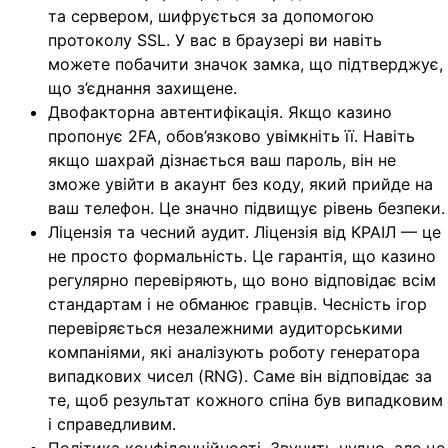
та сервером, шифрується за допомогою
протоколу SSL. У вас в браузері ви навіть
можете побачити значок замка, що підтверджує,
що з’єднання захищене.
Двофакторна автентифікація. Якщо казино
пропонує 2FA, обов’язково увімкніть її. Навіть
якщо шахрай дізнається ваш пароль, він не
зможе увійти в акаунт без коду, який прийде на
ваш телефон. Це значно підвищує рівень безпеки.
Ліцензія та чесний аудит. Ліцензія від КРАІЛ — це
не просто формальність. Це гарантія, що казино
регулярно перевіряють, що воно відповідає всім
стандартам і не обманює гравців. Чесність ігор
перевіряється незалежними аудиторськими
компаніями, які аналізують роботу генератора
випадкових чисел (RNG). Саме він відповідає за
те, щоб результат кожного спіна був випадковим
і справедливим.
Політика конфіденційності. Звучить нудно, але це