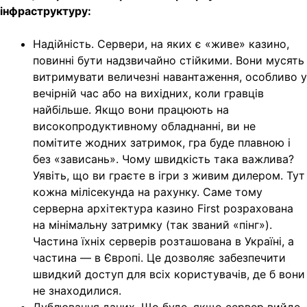
інфраструктуру:
Надійність. Сервери, на яких є «живе» казино,
повинні бути надзвичайно стійкими. Вони мусять
витримувати величезні навантаження, особливо у
вечірній час або на вихідних, коли гравців
найбільше. Якщо вони працюють на
високопродуктивному обладнанні, ви не
помітите жодних затримок, гра буде плавною і
без «зависань». Чому швидкість така важлива?
Уявіть, що ви граєте в ігри з живим дилером. Тут
кожна мілісекунда на рахунку. Саме тому
серверна архітектура казино First розрахована
на мінімальну затримку (так званий «пінг»).
Частина їхніх серверів розташована в Україні, а
частина — в Європі. Це дозволяє забезпечити
швидкий доступ для всіх користувачів, де б вони
не знаходилися.
Дублювання даних. Що буде, якщо сервер вийде