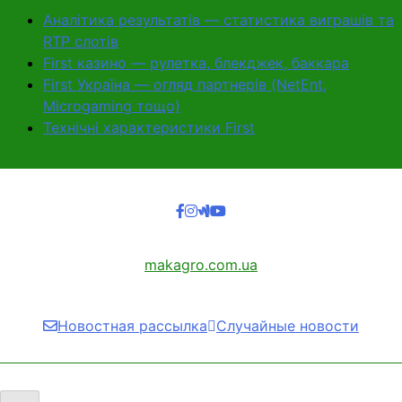
Перейти
Аналітика результатів — статистика виграшів та
к
RTP слотів
содержимому
First казино — рулетка, блекджек, баккара
First Україна — огляд партнерів (NetEnt,
Microgaming тощо)
Технічні характеристики First
makagro.com.ua
Новостная рассылка
Случайные новости