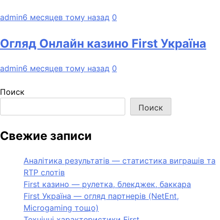
admin
6 месяцев тому назад
0
Огляд Онлайн казино First Україна
admin
6 месяцев тому назад
0
Поиск
Поиск
Свежие записи
Аналітика результатів — статистика виграшів та
RTP слотів
First казино — рулетка, блекджек, баккара
First Україна — огляд партнерів (NetEnt,
Microgaming тощо)
Технічні характеристики First